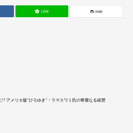
LINE
note
? アメリカ版”ひろゆき”・ラマスワミ氏の華麗なる経歴