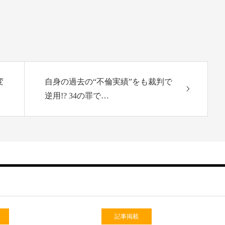
変
自身の過去の“不倫実績”をも裁判で
逆用!? 34の罪で…
記事掲載