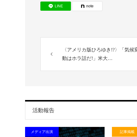
LINE
note
〈アメリカ版ひろゆき!?〉「気候
動はホラ話だ!」米大…
活動報告
メディア出演
記事掲載