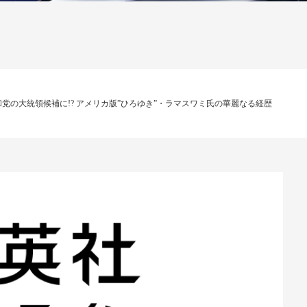
党の大統領候補に!? アメリカ版”ひろゆき”・ラマスワミ氏の華麗なる経歴