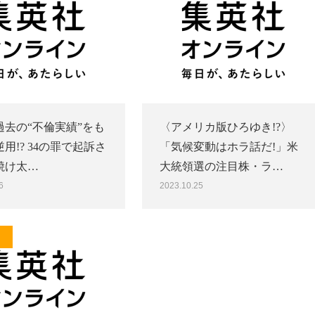
過去の“不倫実績”をも
〈アメリカ版ひろゆき!?〉
用!? 34の罪で起訴さ
「気候変動はホラ話だ!」米
焼け太…
大統領選の注目株・ラ…
6
2023.10.25