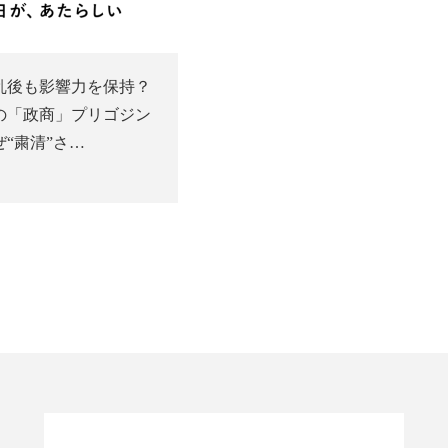
乱後も影響力を保持？
の「政商」プリゴジン
“粛清”さ…