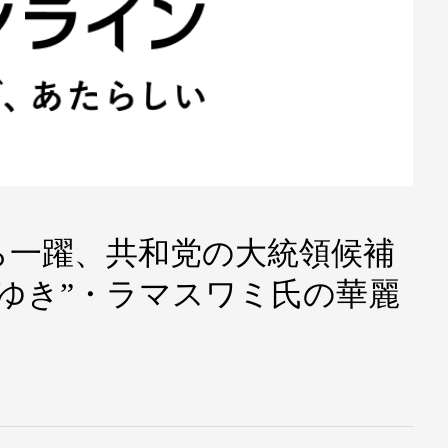
ら一躍、共和党の大統領候補
ろゆき”・ラマスワミ氏の華麗